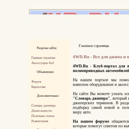
Главная страница
Разделы сайта:
4WD.Ru - Все для джипа и н
Главная страница
Аксессуары 4x4
4WD.Ru - Клуб-портал для в
полноприводных автомобилей
Объявления:
На нашем портале мы помож
Форум
навесное оборудование и аксе
Барахолка
На сайте Вы можете узнать ос
Дополнительно:
"Словарь джипера"
, который
джиперских терминов. В разд
Словарь джипера
подборку самой новой и по
Джип-новости
миру авто.
Полезные статьи
Развлечения
На нашем форуме
общаются 
которые помогут советом по вы